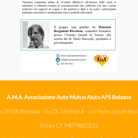
A.M.A. Associazione Auto Mutuo Aiuto APS Bolzano
: 39100 Bolzano - Via Dr. Streiter 4 – c/o Federazione Soci
P.Iva e CF 94074800213