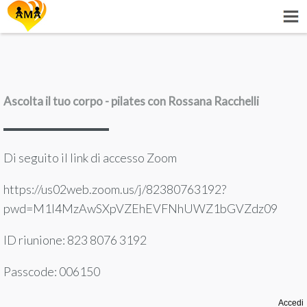
Ascolta il tuo corpo - pilates con Rossana Racchelli
Di seguito il link di accesso Zoom
https://us02web.zoom.us/j/82380763192?
pwd=M1I4MzAwSXpVZEhEVFNhUWZ1bGVZdz09
ID riunione: 823 8076 3192
Passcode: 006150
Accedi