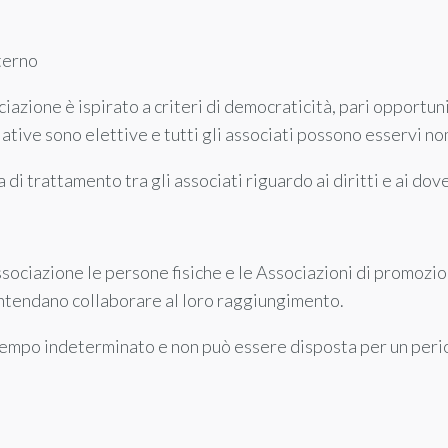
terno
iazione è ispirato a criteri di democraticità, pari opportuni
ciative sono elettive e tutti gli associati possono esservi no
 di trattamento tra gli associati riguardo ai diritti e ai dov
ssociazione le persone fisiche e le Associazioni di promozio
, intendano collaborare al loro raggiungimento.
a tempo indeterminato e non può essere disposta per un pe