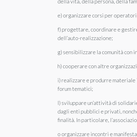
della vita, della persona, della fa
e) organizzare corsi per operatori,
f) progettare, coordinare e gestir
dell’auto-realizzazione;
g) sensibilizzare la comunità con in
h) cooperare con altre organizzazio
i) realizzare e produrre material
forum tematici;
l) sviluppare un’attività di solidari
dagli enti pubblici e privati, nonc
finalità. In particolare, l’associaz
o organizzare incontri e manifesta