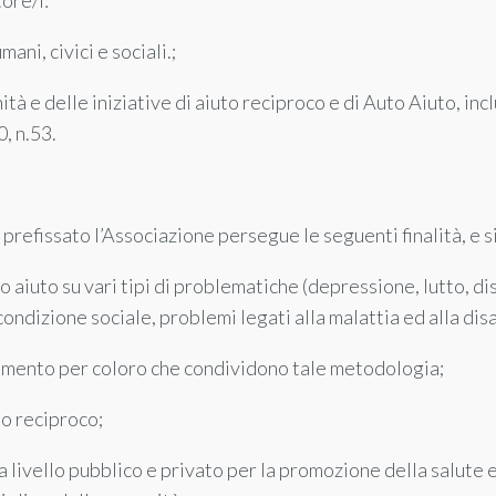
ore/i:
ani, civici e sociali.;
à e delle iniziative di aiuto reciproco e di Auto Aiuto, incl
, n.53.
 prefissato l’Associazione persegue le seguenti finalità, e s
o aiuto su vari tipi di problematiche (depressione, lutto, d
 condizione sociale, problemi legati alla malattia ed alla disab
rimento per coloro che condividono tale metodologia;
to reciproco;
a livello pubblico e privato per la promozione della salute e