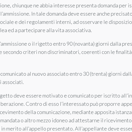
iazione, chiunque ne abbia interesse presenta domanda per is
ll’ammissione. In tale domanda deve essere anche precisato 
ociale e dei regolamenti interni, ad osservare le disposizi
ea ed a partecipare alla vita associativa.
l’ammissione o il rigetto entro 90 (novanta) giorni dalla pr
econdo criteri non discriminatori, coerenti con le finalità 
comunicato al nuovo associato entro 30 (trenta) giorni dall
i associati.
getto deve essere motivato e comunicato per iscritto all’i
eliberazione. Contro di esso l’interessato può proporre appe
 ricevimento della comunicazione, mediante apposita istanza
mandata o altro mezzo idoneo ad attestarne il riceviment
n merito all’appello presentato. All’appellante deve esser