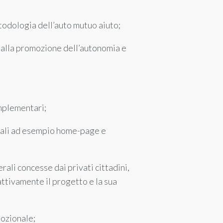
etodologia dell’auto mutuo aiuto;
, alla promozione dell’autonomia e
omplementari;
quali ad esempio home-page e
berali concesse dai privati cittadini,
attivamente il progetto e la sua
mozionale;