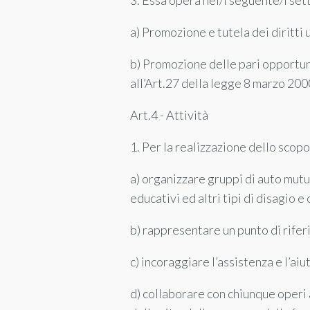
3. Essa opera nel/i seguente/i sett
a) Promozione e tutela dei diritti um
b) Promozione delle pari opportunit
all’Art.27 della legge 8 marzo 2000
Art.4 - Attività
1. Per la realizzazione dello scopo
a) organizzare gruppi di auto mutu
educativi ed altri tipi di disagio e
b) rappresentare un punto di rife
c) incoraggiare l’assistenza e l’aiu
d) collaborare con chiunque operi 