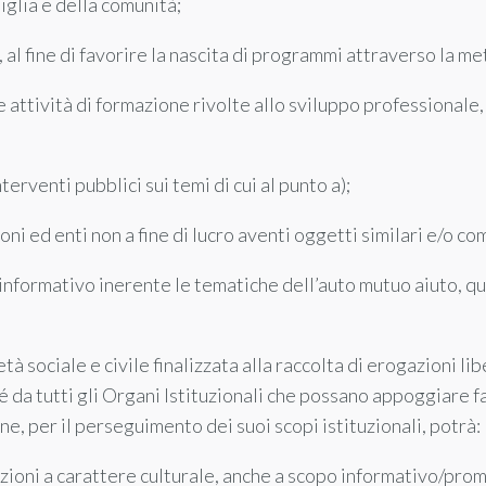
miglia e della comunità;
 al fine di favorire la nascita di programmi attraverso la m
e attività di formazione rivolte allo sviluppo professionale
terventi pubblici sui temi di cui al punto a);
ni ed enti non a fine di lucro aventi oggetti similari e/o c
e informativo inerente le tematiche dell’auto mutuo aiuto, 
età sociale e civile finalizzata alla raccolta di erogazioni li
hé da tutti gli Organi Istituzionali che possano appoggiare f
ione, per il perseguimento dei suoi scopi istituzionali, potrà:
zioni a carattere culturale, anche a scopo informativo/pro