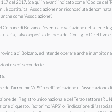
o 117 del 2017, (da qui in avanti indicato come “Codice del T
ioni, è costituita l’Associazione non riconosciuta denomina
a anche come “Associazione”.
nel Comune di Bolzano. L’eventuale variazione della sede le
tutaria, salvo apposita delibera del Consiglio Direttivo e
 provincia di Bolzano, ed intende operare anche in ambito na
ezioni o sedi secondarie.
ta.
ne dell’acronimo “APS” o dell’indicazione di “associazione d
uzione del Registro unico nazionale del Terzo settore (RUN
zione di questo, l’acronimo “APS” o l’indicazione di “associ