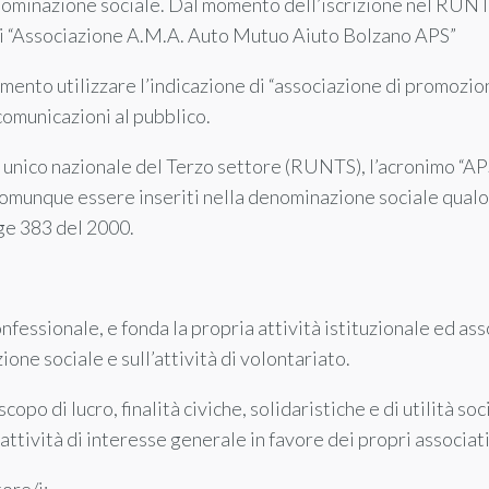
enominazione sociale. Dal momento dell’iscrizione nel RUN
di “Associazione A.M.A. Auto Mutuo Aiuto Bolzano APS”
mento utilizzare l’indicazione di “associazione di promozion
comunicazioni al pubblico.
ro unico nazionale del Terzo settore (RUNTS), l’acronimo “APS
munque essere inseriti nella denominazione sociale qualora 
gge 383 del 2000.
onfessionale, e fonda la propria attività istituzionale ed ass
one sociale e sull’attività di volontariato.
opo di lucro, finalità civiche, solidaristiche e di utilità soci
 attività di interesse generale in favore dei propri associati, 